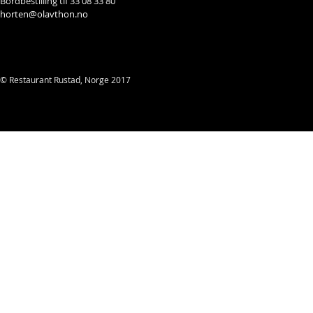
Bordbestilling tlf 33 08 33 80
horten@olavthon.no
© Restaurant Rustad, Norge 2017