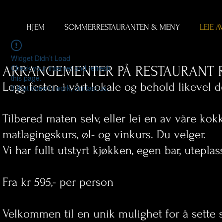
HJEM
SOMMERRESTAURANTEN & MENY
LEIE 
Widget Didn’t Load
ARRANGEMENTER PÅ RESTAURANT 
Check your internet and refresh
this page.
Legg festen i vårt lokale og behold likeve
If that doesn’t work, contact us.
Tilbered maten selv, eller lei en av våre kok
matlagingskurs, øl- og vinkurs. Du velger.
Vi har fullt utstyrt kjøkken, egen bar, utepla
Fra kr 595,- per person
Velkommen til en unik mulighet for å sette